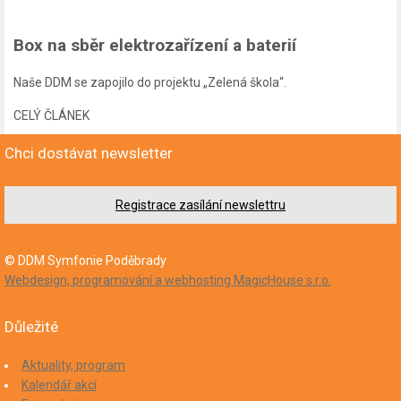
Box na sběr elektrozařízení a baterií
Naše DDM se zapojilo do projektu „Zelená škola“.
CELÝ ČLÁNEK
Chci dostávat newsletter
Registrace zasílání newslettru
© DDM Symfonie Poděbrady
Webdesign, programování a webhosting MagicHouse s.r.o.
Důležité
Aktuality, program
Kalendář akcí