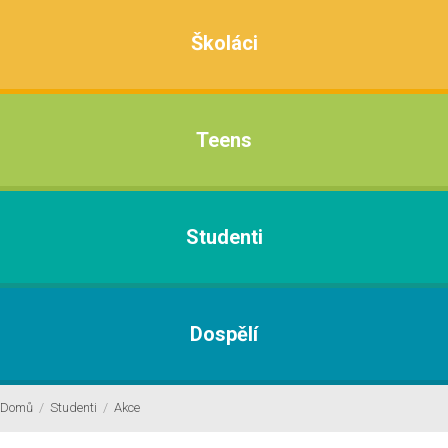
Školáci
Teens
Studenti
Dospělí
Domů
/
Studenti
/
Akce