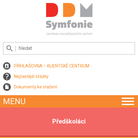
PŘIHLAŠOVNA – KLIENTSKÉ CENTRUM
Nejčastější otázky
Dokumenty ke stažení
MENU
Předškoláci