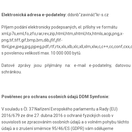
Elektronická adresa e-podatelny:
ddsnb"zavináč"kr-s.cz
Příjem podání elektronicky podepsaných, el. přílohy ve formátu
xml,p7s,eml,fo,zfo,rar,rev,zip,html,htm,shtml,htx,htmls,acgi,png,x-
png,tif,tiff,gif,bmp,bm,dib,jfif,jfif-
tbnl,jpe,jpeg,jpg,pjpeg,pdf,rtf,rtx,xls,xlb,xlc,xll,xlm,xlw,c,c++,cc,conf,cx
s povolenou velikostí max. 10 000 000 bytů.
Datové zprávy jsou přijímány na: e-mail e-podatelny, datovou
schránkou.
Pověřenec pro ochranu osobních údajů DDM Symfonie:
V souladu s Čl. 37 Nařízení Evropského parlamentu a Rady (EU)
2016/679 ze dne 27. dubna 2016 o ochraně fyzických osob v
souvislosti se zpracováním osobních údajů a o volném pohybu těchto
údajů a o zrušení směrnice 95/46/ES (GDPR) vám sdělujeme