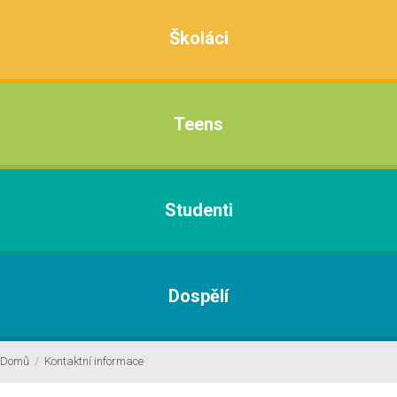
Školáci
Teens
Studenti
Dospělí
Domů
/
Kontaktní informace