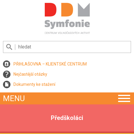
PŘIHLAŠOVNA – KLIENTSKÉ CENTRUM
Nejčastější otázky
Dokumenty ke stažení
MENU
Předškoláci