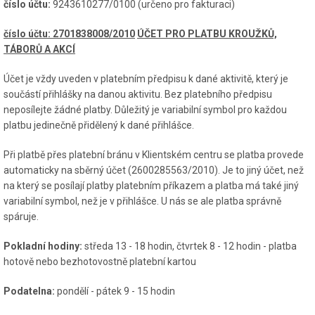
číslo účtu:
9243610277/0100 (určeno pro fakturaci)
číslo účtu: 2701838008/2010
ÚČET PRO PLATBU KROUŽKŮ,
TÁBORŮ A AKCÍ
Účet je vždy uveden v platebním předpisu k dané aktivitě, který je
součástí přihlášky na danou aktivitu. Bez platebního předpisu
neposílejte žádné platby. Důležitý je variabilní symbol pro každou
platbu jedinečně přidělený k dané přihlášce.
Při platbě přes platební bránu v Klientském centru se platba provede
automaticky na sběrný účet (2600285563/2010). Je to jiný účet, než
na který se posílají platby platebním příkazem a platba má také jiný
variabilní symbol, než je v přihlášce. U nás se ale platba správně
spáruje.
Pokladní hodiny:
středa 13 - 18 hodin, čtvrtek 8 - 12 hodin - platba
hotově nebo bezhotovostně platební kartou
Podatelna:
pondělí - pátek 9 - 15 hodin