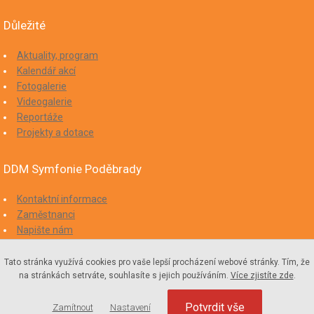
Důležité
Aktuality, program
Kalendář akcí
Fotogalerie
Videogalerie
Reportáže
Projekty a dotace
DDM Symfonie Poděbrady
Kontaktní informace
Zaměstnanci
Napište nám
Mám zájem o spolupráci
Prohlášení přístupnosti
Tato stránka využívá cookies pro vaše lepší procházení webové stránky. Tím, že
Ochrana oznamovatelů
na stránkách setrváte, souhlasíte s jejich používáním.
Více zjistíte zde
.
Nastavení Cookies
Potvrdit vše
Zamítnout
Nastavení