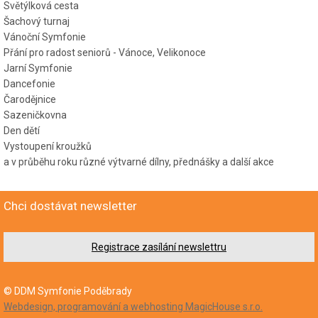
Světýlková cesta
Šachový turnaj
Vánoční Symfonie
Přání pro radost seniorů - Vánoce, Velikonoce
Jarní Symfonie
Dancefonie
Čarodějnice
Sazeničkovna
Den dětí
Vystoupení kroužků
a v průběhu roku různé výtvarné dílny, přednášky a další akce
Chci dostávat newsletter
Registrace zasílání newslettru
© DDM Symfonie Poděbrady
Webdesign, programování a webhosting MagicHouse s.r.o.