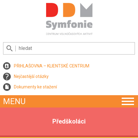
PŘIHLAŠOVNA – KLIENTSKÉ CENTRUM
Nejčastější otázky
Dokumenty ke stažení
MENU
Předškoláci