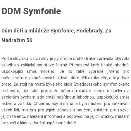
DDM Symfonie
Dům dětí a mládeže Symfonie, Poděbrady, Za
Nádražím 56
Podle slovníku cizích slov je symfonie orchestrální zpravidla čtyřvětá
skladba v cyklické sonátové formě. Přeneseně knižně také lahodná,
uspokojující směs něčeho. Je to také vybrané jméno pro
naše centrum volnočasových aktivit - dům dětí a mládeže, a to jednak
proto, že stojí na místě bývalého sídla Středočeského symfonického
orchestru, ale také proto, že dětem, mladým lidem, dospělým a
seniorům bychom zde chtěli nabídnout lahodnou, uspokojující směs
aktivit a zážitků. Chceme, aby Symfonie byla místem pro setkávání
všech lidí, místem pro jejich zábavu a poučení, místem pro rozvoj
jejich talentu, nalezení informací a odpovědí na jejich otázky, místem
bezpečí a klidu v dnešní uspěchané době.