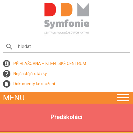
PŘIHLAŠOVNA – KLIENTSKÉ CENTRUM
Nejčastější otázky
Dokumenty ke stažení
MENU
Předškoláci