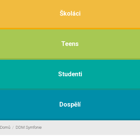
Školáci
Teens
Studenti
Dospělí
Domů
/
DDM Symfonie