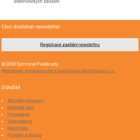
elektronických zařízení
Chci dostávat newsletter
Registrace zasílání newslettru
© DDM Symfonie Poděbrady
Webdesign, programování a webhosting MagicHouse s.r.o.
Důležité
Aktuality, program
Kalendář akcí
Fotogalerie
Videogalerie
Reportáže
Projekty a dotace