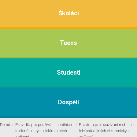
Školáci
Teens
Studenti
Dospělí
Domů
/
Pravidla pro používání mobilních
/
Pravidla pro používání mobilních
telefonů a jiných elektronických
telefonů a jiných elektronických
zařízení
zařízení