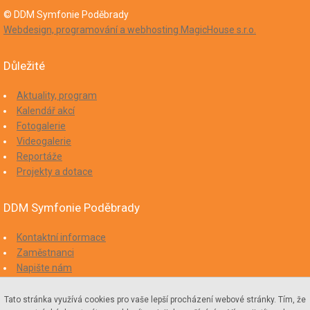
© DDM Symfonie Poděbrady
Webdesign, programování a webhosting MagicHouse s.r.o.
Důležité
Aktuality, program
Kalendář akcí
Fotogalerie
Videogalerie
Reportáže
Projekty a dotace
DDM Symfonie Poděbrady
Kontaktní informace
Zaměstnanci
Napište nám
Mám zájem o spolupráci
Prohlášení přístupnosti
Tato stránka využívá cookies pro vaše lepší procházení webové stránky. Tím, že