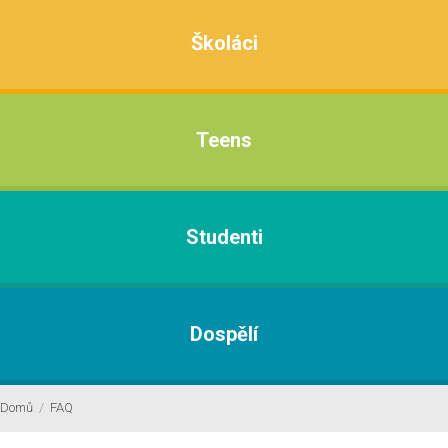
Školáci
Teens
Studenti
Dospělí
Domů
/
FAQ