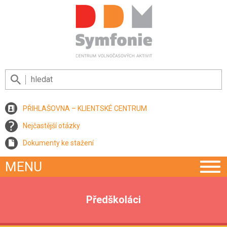
PŘIHLAŠOVNA – KLIENTSKÉ CENTRUM
Nejčastější otázky
Dokumenty ke stažení
MENU
Předškoláci