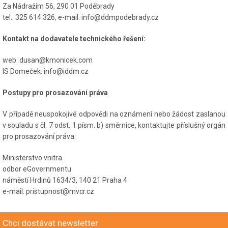
Za Nádražím 56, 290 01 Poděbrady
tel.: 325 614 326, e-mail: info@ddmpodebrady.cz
Kontakt na dodavatele technického řešení:
web: dusan@kmonicek.com
IS Domeček: info@iddm.cz
Postupy pro prosazování práva
V případě neuspokojivé odpovědi na oznámení nebo žádost zaslanou
v souladu s čl. 7 odst. 1 písm. b) směrnice, kontaktujte příslušný orgán
pro prosazování práva:
Ministerstvo vnitra
odbor eGovernmentu
náměstí Hrdinů 1634/3, 140 21 Praha 4
e-mail: pristupnost@mvcr.cz
Chci dostávat newsletter