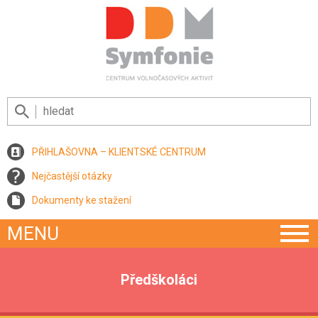
PŘIHLAŠOVNA – KLIENTSKÉ CENTRUM
Nejčastější otázky
Dokumenty ke stažení
MENU
Předškoláci