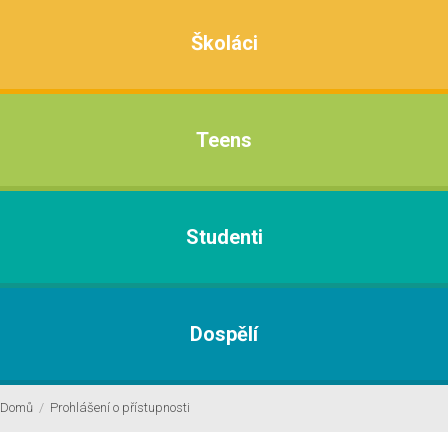
Školáci
Teens
Studenti
Dospělí
Domů
/
Prohlášení o přístupnosti