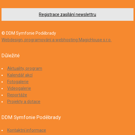
Registrace zasílání newslettru
© DDM Symfonie Poděbrady
Webdesign, programování a webhosting MagicHouse s.r.o.
Důležité
Aktuality, program
Kalendář akcí
Fotogalerie
Videogalerie
Reportáže
Projekty a dotace
DDM Symfonie Poděbrady
Kontaktní informace