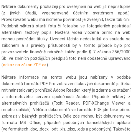
Některé dokumenty přicházejí pro uveřejnění na web již nepřístupné
(z jiných úřadů, vygenerované účetním systémem apod.).
Provozovatel webu má nicméně povinnost je zveřejnit, takže tak činí.
Podobně některá starší fota či fotoalba ve fotogaleriích postrádají
alternativní textový popis. Některá videa vložená přímo na web
mohou postrádat titulky. Uvedení těchto nedostatků do souladu se
zákonem a s pravidly přístupnosti by v tomto případě bylo pro
provozovatele finančně náročné, takže podle § 7 zákona 356/2000
Sb. ve zněních pozdějších předpisů toto není dodatečně upravováno
(
odkaz na zákon ZDE >>
).
Některé informace na tomto webu jsou nabízeny v podobě
dokumentů formátu PDF. Pro zobrazení takových dokumentů je třeba
mít nainstalovaný prohlížeč Adobe Reader, který je zdarma ke stažení
z internetového serveru společnosti Adobe. Případně některý z
alternativních prohlížečů (Foxit Reader, PDF-XChange Viewer a
mnoho dalších). Většina dokumentů ve formátu PDF jde také přímo
zobrazit v běžných prohlížečích. Dále zde mohou být dokumenty ve
formátu MS Office, případně podobných kancelářských aplikací
(ve formátech .doc, .docx, .odt, .xls, .xlsx, .ods a podobných). Takovéto