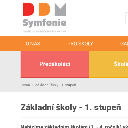
O NÁS
PRO ŠKOLY
GA
Předškoláci
Školá
Domů
/
Základní školy - 1. stupeň
Základní školy - 1. stupeň
Nabízíme základním školám (1. - 4. ročník) vý