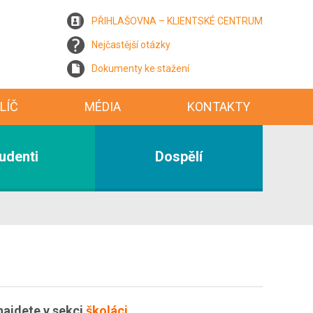
PŘIHLAŠOVNA – KLIENTSKÉ CENTRUM
Nejčastější otázky
Dokumenty ke stažení
LÍČ
MÉDIA
KONTAKTY
udenti
Dospělí
najdete v sekci
školáci
.