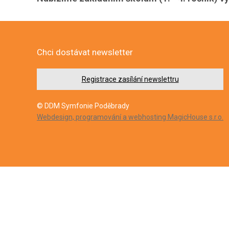
Chci dostávat newsletter
Registrace zasílání newslettru
© DDM Symfonie Poděbrady
Webdesign, programování a webhosting MagicHouse s.r.o.