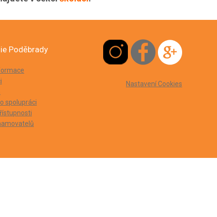
ie Poděbrady
nformace
i
Nastavení Cookies
m
 spolupráci
řístupnosti
namovatelů