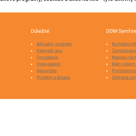
Důležité
DDM Symfon
Aktuality, program
Kontaktní i
Kalendář akcí
Zaměstnanc
Fotogalerie
Napište ná
Videogalerie
Mám zájem o
Reportáže
Prohlášení p
Projekty a dotace
Ochrana oz