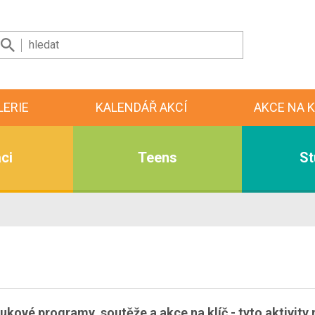
LERIE
KALENDÁŘ AKCÍ
AKCE NA K
ci
Teens
St
ukové programy, soutěže a akce na klíč - tyto aktivity 