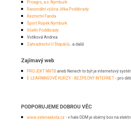
Proagro, a.s. Nymburk
Racionální výživa Jiřka Poděbrady
Řeznictví Fanda
Sport Ropek Nymburk
Včelín Poděbrady
Votíková Andrea
Zahradnictví U Štěpánů
...a další
Zajímavý web
PROJEKT NNTB
aneb Nenech to být je internetový systém 
E-LEARNINGOVÉ KURZY - BEZPEČNÝ INTERNET
- pro dět
PODPORUJEME DOBROU VĚC
www.zelenaskola.cz
- v hale DDM je sběrný box na elektr