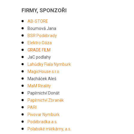
FIRMY, SPONZOŘI
AB-STORE
Boumová Jana
BSR Poděbrady
Elektro Oáza
GRADE FILM
JaC podlahy
Lahůdky Fiala Nymburk
MagicHouse s.r.o.
Macháček Aleš
MaM Reality
Papírnictví Donát
Papírnictví Zbraněk
PARI
Pivovar Nymburk
Poděbradka a.s.
Polabské mlékárny, a.s.