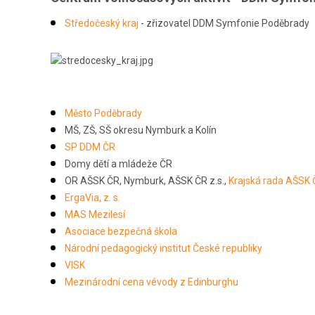
Středočeský kraj
- zřizovatel DDM Symfonie Poděbrady
Město Poděbrady
MŠ, ZŠ, SŠ okresu Nymburk a Kolín
SP DDM ČR
Domy dětí a mládeže ČR
OR AŠSK ČR, Nymburk, AŠSK ČR z.s.,
Krajská rada AŠSK
ErgaVia, z. s.
MAS Mezilesí
Asociace bezpečná škola
Národní pedagogický institut České republiky
VISK
Mezinárodní cena vévody z Edinburghu