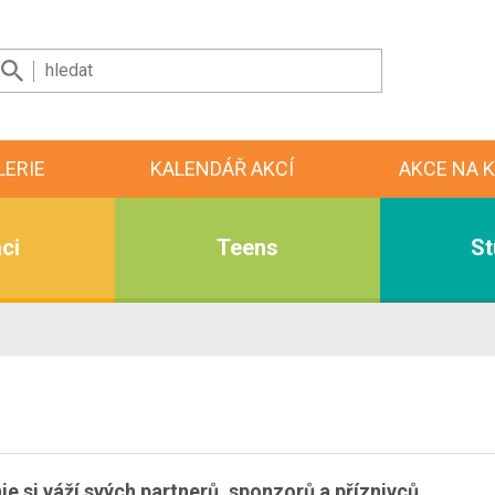
LERIE
KALENDÁŘ AKCÍ
AKCE NA K
ci
Teens
St
 si váží svých partnerů, sponzorů a příznivců