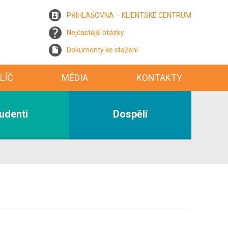
PŘIHLAŠOVNA – KLIENTSKÉ CENTRUM
Nejčastější otázky
Dokumenty ke stažení
LÍČ
MÉDIA
KONTAKTY
udenti
Dospělí