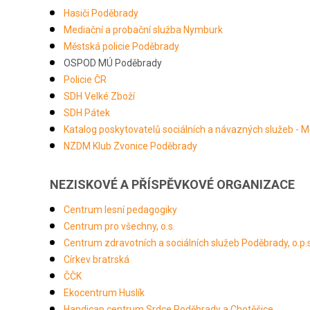
Hasiči Poděbrady
Mediační a probační služba Nymburk
Městská policie Poděbrady
OSPOD MÚ Poděbrady
Policie ČR
SDH Velké Zboží
SDH Pátek
Katalog poskytovatelů sociálních a návazných služeb - 
NZDM Klub Zvonice Poděbrady
NEZISKOVÉ A PŘÍSPĚVKOVÉ ORGANIZACE
Centrum lesní pedagogiky
Centrum pro všechny, o.s.
Centrum zdravotních a sociálních služeb Poděbrady, o.p.s
Církev bratrská
ČČK
Ekocentrum Huslík
Handicap centrum Srdce Poděbrady a Chotěšice