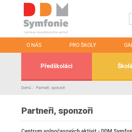
O NÁS
PRO ŠKOLY
GA
Předškoláci
Školá
Domů
/
Partneři, sponzoři
Partneři, sponzoři
Centrum volnočasových aktivit - DDM Symfonie