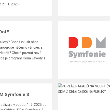
 21. 1. 2026.
 DofE
24 lety? Chceš zkusit něco
aopak se něčemu věnuješ a
zlepšit? Chceš poznat nové
 tebe je program Cena vévody z
M Symfonie 3
alizuje v období 1. 9. 2025 do