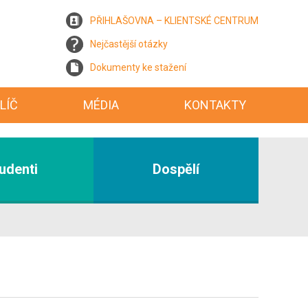
PŘIHLAŠOVNA – KLIENTSKÉ CENTRUM
Nejčastější otázky
Dokumenty ke stažení
LÍČ
MÉDIA
KONTAKTY
udenti
Dospělí