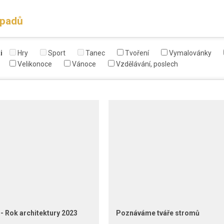
ápadů
i
Hry
Sport
Tanec
Tvoření
Vymalovánky
Velikonoce
Vánoce
Vzdělávání, poslech
- Rok architektury 2023
Poznáváme tváře stromů