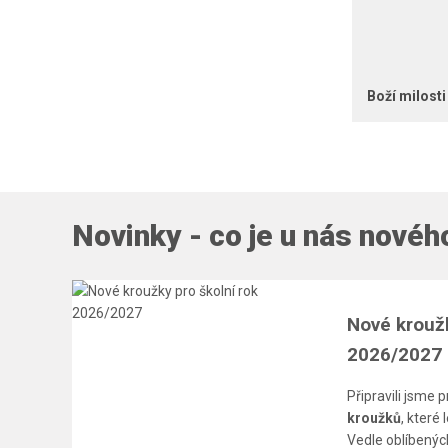
Boží milosti
Novinky - co je u nás novéh
Nové kroužk
2026/2027
Připravili jsme 
kroužků
, které 
Vedle oblíbených