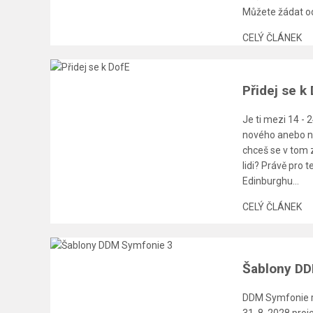
Můžete žádat od
CELÝ ČLÁNEK
Přidej se k
Je ti mezi 14 - 
nového anebo n
chceš se v tom 
lidi? Právě pro
Edinburghu...
CELÝ ČLÁNEK
Šablony DD
DDM Symfonie re