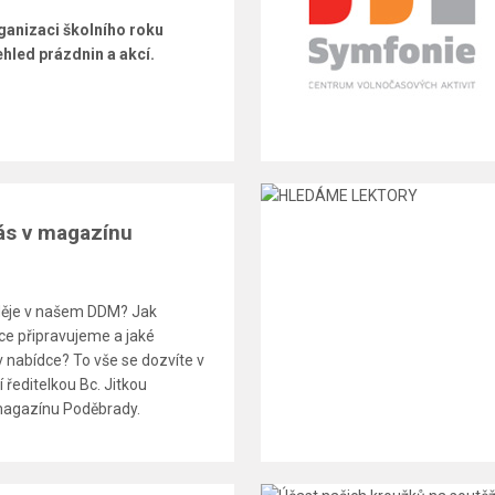
ganizaci školního roku
hled prázdnin a akcí.
nás v magazínu
děje v našem DDM? Jak
kce připravujeme a jaké
 nabídce? To vše se dozvíte v
 ředitelkou Bc. Jitkou
magazínu Poděbrady.