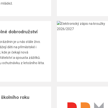
 i mládež.
plné dobrodružství
prázdnin je u nás stále živo.
žejí děti na příměstské i
 kde je čekají nová
řátelství a spousta zážitků.
 ochutnávku z letošního léta.
 školního roku