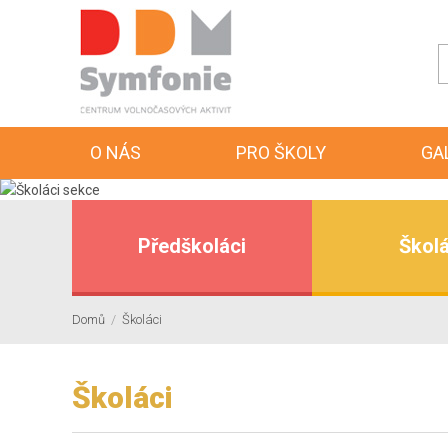
O NÁS
PRO ŠKOLY
GA
Předškoláci
Školá
Domů
/
Školáci
Školáci