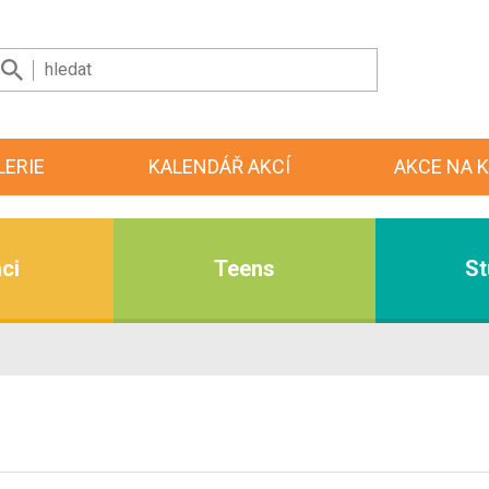
LERIE
KALENDÁŘ AKCÍ
AKCE NA K
ci
Teens
St