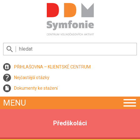
PŘIHLAŠOVNA – KLIENTSKÉ CENTRUM
Nejčastější otázky
Dokumenty ke stažení
MENU
Předškoláci