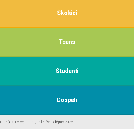
Školáci
Teens
Studenti
Dospělí
Domů
/
Fotogalerie
/
Slet čarodějnic 2026