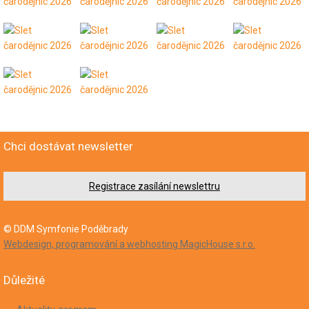
Chci dostávat newsletter
Registrace zasílání newslettru
© DDM Symfonie Poděbrady
Webdesign, programování a webhosting MagicHouse s.r.o.
Důležité