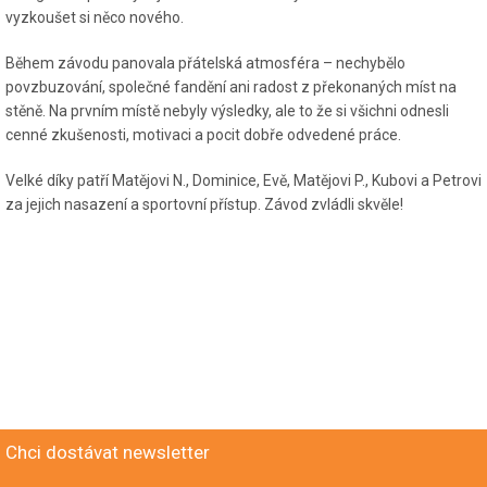
vyzkoušet si něco nového.
Během závodu panovala přátelská atmosféra – nechybělo
povzbuzování, společné fandění ani radost z překonaných míst na
stěně. Na prvním místě nebyly výsledky, ale to že si všichni odnesli
cenné zkušenosti, motivaci a pocit dobře odvedené práce.
Velké díky patří Matějovi N., Dominice, Evě, Matějovi P., Kubovi a Petrovi
za jejich nasazení a sportovní přístup. Závod zvládli skvěle!
Chci dostávat newsletter