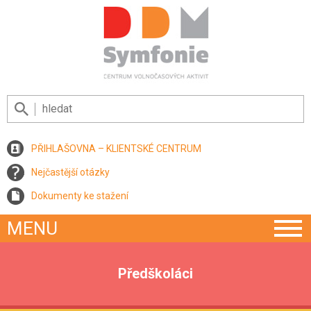
PŘIHLAŠOVNA – KLIENTSKÉ CENTRUM
Nejčastější otázky
Dokumenty ke stažení
MENU
Předškoláci