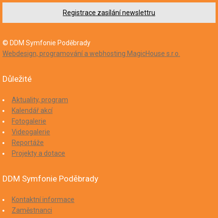
Registrace zasílání newslettru
© DDM Symfonie Poděbrady
Webdesign, programování a webhosting MagicHouse s.r.o.
Důležité
Aktuality, program
Kalendář akcí
Fotogalerie
Videogalerie
Reportáže
Projekty a dotace
DDM Symfonie Poděbrady
Kontaktní informace
Zaměstnanci