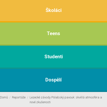
Školáci
Teens
Studenti
Dospělí
Domů
/
Reportáže
/
Lezecké závody Polabský pavouk: skvělá atmosféra a
nové zkušenosti