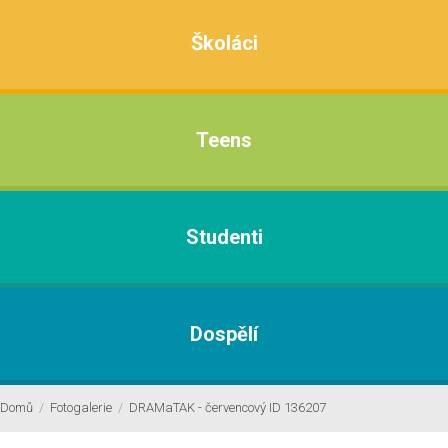
Školáci
Teens
Studenti
Dospělí
Domů
/
Fotogalerie
/
DRAMaTAK - červencový ID 136207