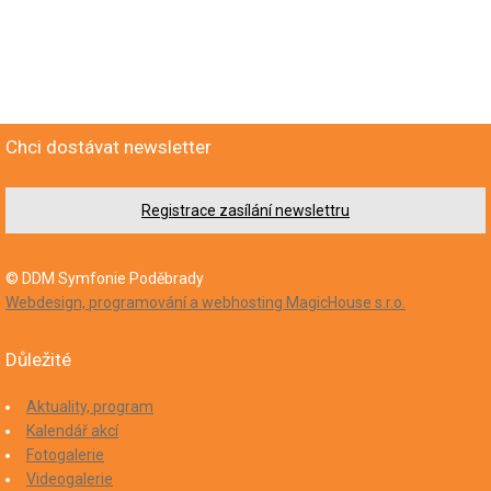
Chci dostávat newsletter
Registrace zasílání newslettru
© DDM Symfonie Poděbrady
Webdesign, programování a webhosting MagicHouse s.r.o.
Důležité
Aktuality, program
Kalendář akcí
Fotogalerie
Videogalerie