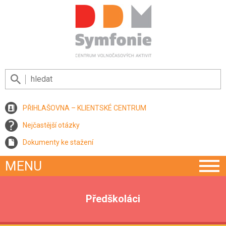
PŘIHLAŠOVNA – KLIENTSKÉ CENTRUM
Nejčastější otázky
Dokumenty ke stažení
MENU
Předškoláci