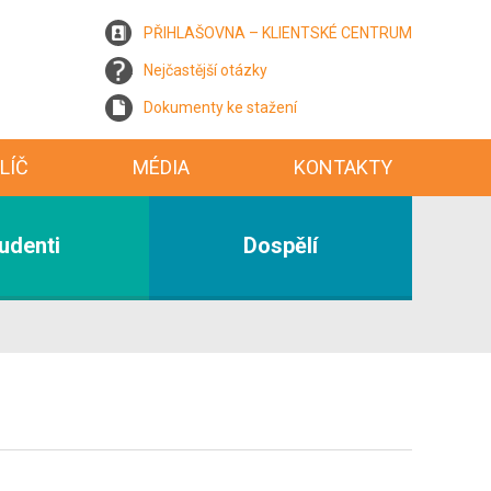
PŘIHLAŠOVNA – KLIENTSKÉ CENTRUM
Nejčastější otázky
Dokumenty ke stažení
LÍČ
MÉDIA
KONTAKTY
udenti
Dospělí