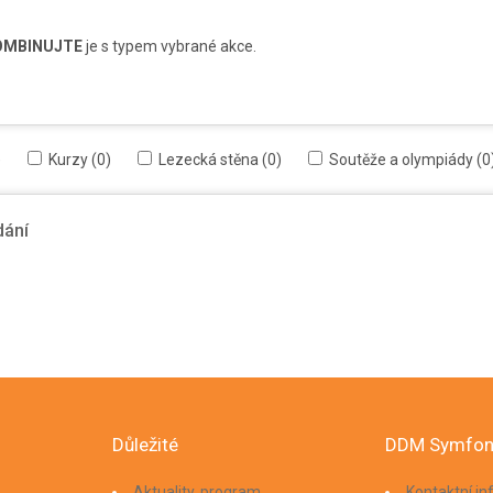
OMBINUJTE
je s typem vybrané akce.
)
Kurzy (0)
Lezecká stěna (0)
Soutěže a olympiády (0
dání
Důležité
DDM Symfon
Aktuality, program
Kontaktní i