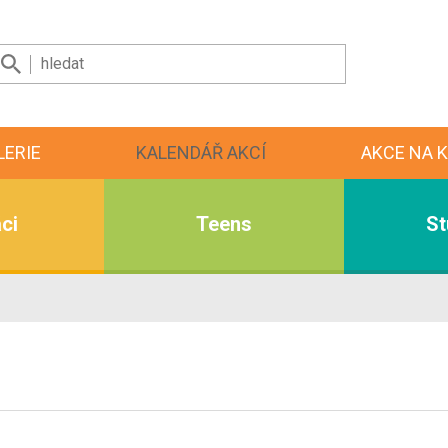
LERIE
KALENDÁŘ AKCÍ
AKCE NA K
ci
Teens
St