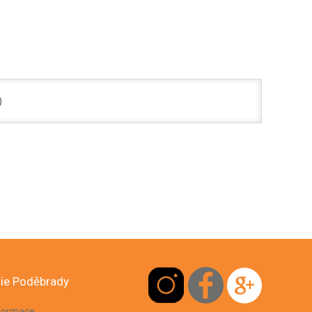
)
ie Poděbrady
nformace