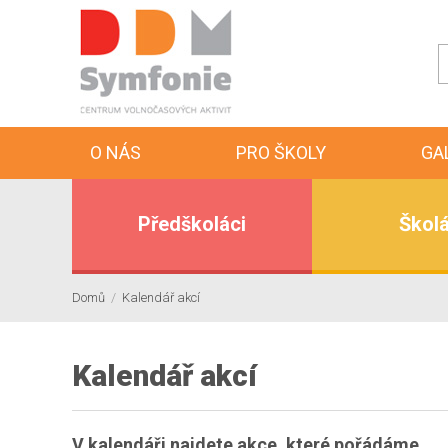
O NÁS
PRO ŠKOLY
GA
Předškoláci
Školá
Domů
/
Kalendář akcí
Kalendář akcí
V kalendáři najdete akce, které pořádáme.