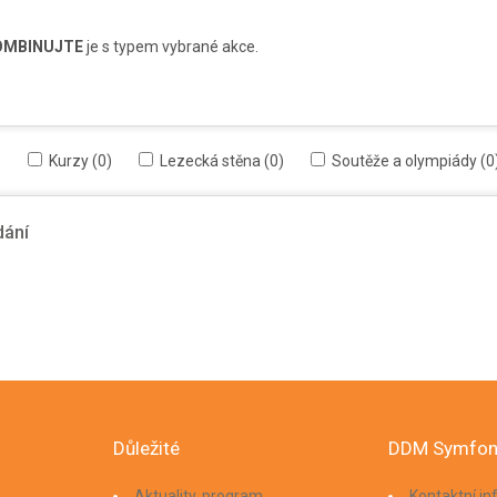
OMBINUJTE
je s typem vybrané akce.
)
Kurzy (0)
Lezecká stěna (0)
Soutěže a olympiády (0
dání
Důležité
DDM Symfon
Aktuality, program
Kontaktní i