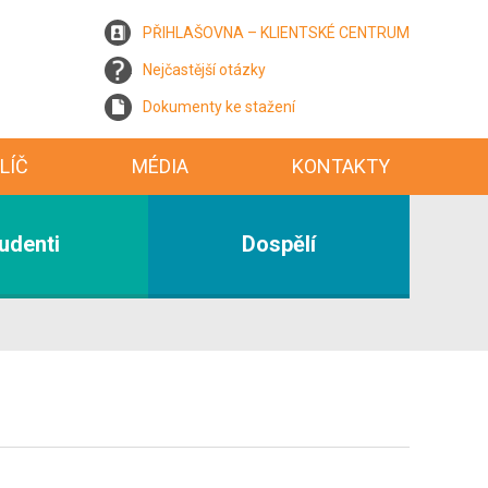
PŘIHLAŠOVNA – KLIENTSKÉ CENTRUM
Nejčastější otázky
Dokumenty ke stažení
LÍČ
MÉDIA
KONTAKTY
udenti
Dospělí