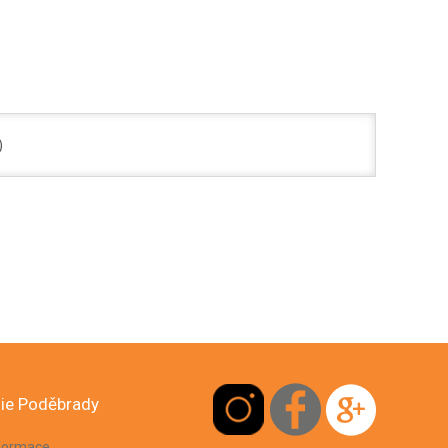
)
ie Poděbrady
nformace