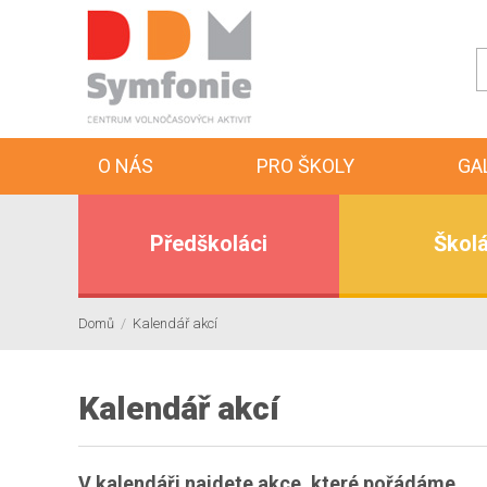
O NÁS
PRO ŠKOLY
GA
Předškoláci
Školá
Domů
/
Kalendář akcí
Kalendář akcí
V kalendáři najdete akce, které pořádáme.