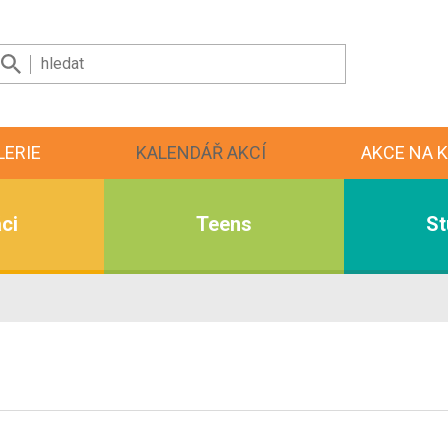
LERIE
KALENDÁŘ AKCÍ
AKCE NA K
ci
Teens
St